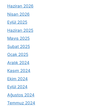
Haziran 2026
Nisan 2026
Eylül 2025
Haziran 2025
Mayıs 2025
Şubat 2025
Ocak 2025
Aralık 2024
Kasım 2024
Ekim 2024
Eylül 2024
Ağustos 2024
Temmuz 2024