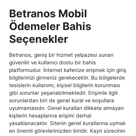
Betranos Mobil
Ödemeler Bahis
Seçenekler
Betranos, geniş bir hizmet yelpazesi sunan
güvenilir ve kullanıcı dostu bir bahis
platformudur. İnternet kafenize erişmek için giriş
bilgilerinizi girmeniz gerekecektir. Bu bölgelerde
tesislerin kullanımı, kişisel bilgilerin korunması
gibi sorunlar yaşanabilmektedir. Erişimle ilgili
sorunlardan biri de genel kural ve koşullara
uyulmamasıdır. Genel kuralları dikkate almayan
kişilerin hesaplarına erişimi derhal
yasaklanacaktır. Sitenin genel kurallarına uymak
en önemli görevlerinizden biridir. Kayıt sürecinin