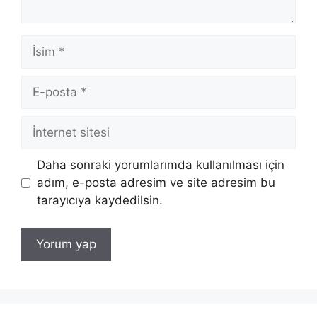
İsim
E-
posta
İnternet
sitesi
Daha sonraki yorumlarımda kullanılması için
adım, e-posta adresim ve site adresim bu
tarayıcıya kaydedilsin.