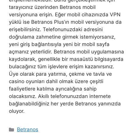
tarayıcınız üzerinden Betranos mobil
versiyonuna erişin. Eğer mobil cihazınızda VPN
yüklü ise Betranos Plus’ın mobil versiyonuna da
erişebilirsiniz. Telefonunuzdaki adresini
doğrulama zahmetine girmek istemiyorsanız,
yeni giriş bağlantısıyla yeni bir mobil sayfa
açmanız yeterlidir. Betranos mobil uygulamasına
kaydolarak, genellikle bir masaüstü bilgisayarda
bulacağınız tüm işlevlere erişim kazanırsınız.
Üye olarak para yatırma, çekme ve tavla ve
casino oyunları dahil olmak üzere çeşitli
faaliyetlere katılma ayrıcalığına sahip
olacaksınız. Akıllı telefonunuzdan internete
bağlanabildiğiniz her yerde Betranos yanınızda
oluyor.
Kategoriler
Betranos