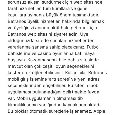
sorunsuz akışını sürdürmek için web sitesinde
tarafınıza iletilen tüm kurallara ve genel
koşullara uymanız büyük önem taşımaktadır.
Betranos üyelik hizmetleri hakkında bilgi almak
ve üyeliğinizi anında aktif hale getirmek için
Betranos web sitesini ziyaret edin. Üye
olduğunuzda sitede sunulan hizmetlerden
yararlanma şansına sahip olacaksınız. Futbol
bahislerine ve casino oyunlarına katılmaya
başlayın. Kazanmasanız bile bahis sitesinde
mevcut olan çok çeşitli oyun seçeneklerini
keşfederek eğlenebilirsiniz. Kullanıcılar Betranos
mobil giriş işlemine ‘artı adres’ ve ‘yeni adres’
seçeneklerinden erişebilirler. Bu sitenin mobil
uygulaması bulunmadığını belirtmekte fayda
var. Mobil uygulamanın olmaması tib
tıkanıklıklarının varlığından kaynaklanmaktadır.
Bu bloklar otomatik süreçlerle işlenemez. Apple