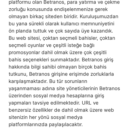
platformu olan Betranos, para yatırma ve çekme
zorluğu konusunda endişelenmenize gerek
olmayan birkaç siteden biridir. Kuruluşumuzdan
bu yana sürekli olarak kullanıcı memnuniyetini
ön planda tuttuk ve çok sayıda üye kazandık.
Bu web sitesi, çoktan seçmeli bahisler, çoktan
seçmeli oyunlar ve çeşitli isteğe bağlı
promosyonlar dahil olmak üzere çok çeşitli
bahis seçenekleri sunmaktadır. Betranos giriş
hakkında bilgi sahibi olmayan birçok bahis
tutkunu, Betranos girişine erişimde zorluklarla
karşılaşmaktadır. Bu tür sorunların
yaşanmaması adına site yöneticilerinin Betranos
üzerinden sosyal medya hesaplarına giriş
yapmaları tavsiye edilmektedir. URL ve
benzersiz özellikler de dahil olmak üzere web
sitenizin her yönü sosyal medya
platformlarınızda paylaşılacaktır.