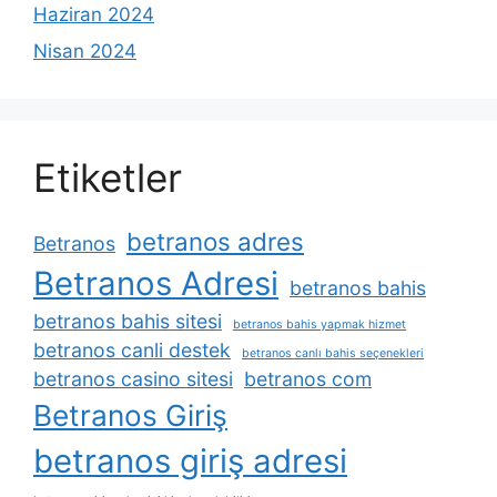
Haziran 2024
Nisan 2024
Etiketler
betranos adres
Betranos
Betranos Adresi
betranos bahis
betranos bahis sitesi
betranos bahis yapmak hizmet
betranos canli destek
betranos canlı bahis seçenekleri
betranos casino sitesi
betranos com
Betranos Giriş
betranos giriş adresi