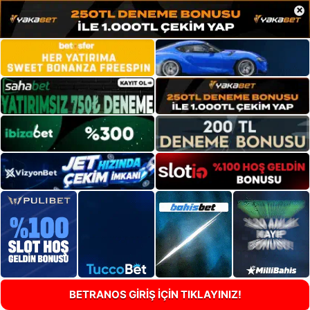
×
BETRANOS GİRİŞ İÇİN TIKLAYINIZ!