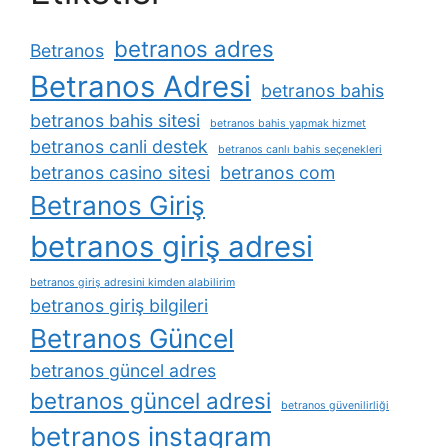
betranos adres
Betranos
Betranos Adresi
betranos bahis
betranos bahis sitesi
betranos bahis yapmak hizmet
betranos canli destek
betranos canlı bahis seçenekleri
betranos casino sitesi
betranos com
Betranos Giriş
betranos giriş adresi
betranos giriş adresini kimden alabilirim
betranos giriş bilgileri
Betranos Güncel
betranos güncel adres
betranos güncel adresi
betranos güvenilirliği
betranos instagram