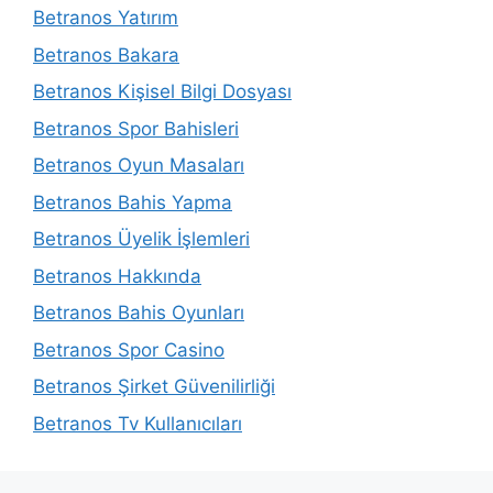
Betranos Yatırım
Betranos Bakara
Betranos Kişisel Bilgi Dosyası
Betranos Spor Bahisleri
Betranos Oyun Masaları
Betranos Bahis Yapma
Betranos Üyelik İşlemleri
Betranos Hakkında
Betranos Bahis Oyunları
Betranos Spor Casino
Betranos Şirket Güvenilirliği
Betranos Tv Kullanıcıları