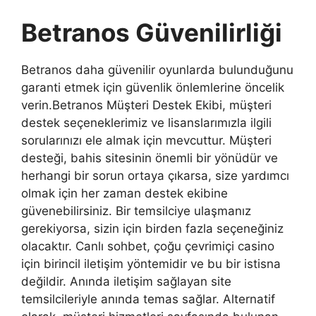
Betranos Güvenilirliği
Betranos daha güvenilir oyunlarda bulunduğunu
garanti etmek için güvenlik önlemlerine öncelik
verin.Betranos Müşteri Destek Ekibi, müşteri
destek seçeneklerimiz ve lisanslarımızla ilgili
sorularınızı ele almak için mevcuttur. Müşteri
desteği, bahis sitesinin önemli bir yönüdür ve
herhangi bir sorun ortaya çıkarsa, size yardımcı
olmak için her zaman destek ekibine
güvenebilirsiniz. Bir temsilciye ulaşmanız
gerekiyorsa, sizin için birden fazla seçeneğiniz
olacaktır. Canlı sohbet, çoğu çevrimiçi casino
için birincil iletişim yöntemidir ve bu bir istisna
değildir. Anında iletişim sağlayan site
temsilcileriyle anında temas sağlar. Alternatif