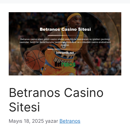
Betranos Casino
Sitesi
Mayıs 18, 2025
yazar
Betranos