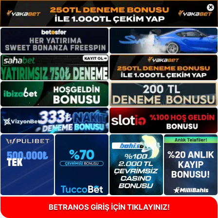
×
BETRANOS GİRİŞ İÇİN TIKLAYINIZ!