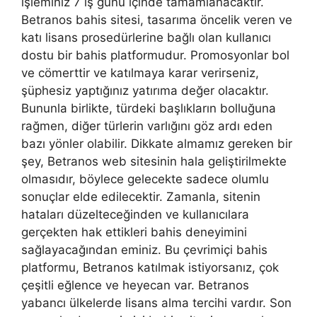
işleminiz 7 iş günü içinde tamamlanacaktır.
Betranos bahis sitesi, tasarıma öncelik veren ve
katı lisans prosedürlerine bağlı olan kullanıcı
dostu bir bahis platformudur. Promosyonlar bol
ve cömerttir ve katılmaya karar verirseniz,
şüphesiz yaptığınız yatırıma değer olacaktır.
Bununla birlikte, türdeki başlıkların bolluğuna
rağmen, diğer türlerin varlığını göz ardı eden
bazı yönler olabilir. Dikkate almamız gereken bir
şey, Betranos web sitesinin hala geliştirilmekte
olmasıdır, böylece gelecekte sadece olumlu
sonuçlar elde edilecektir. Zamanla, sitenin
hataları düzelteceğinden ve kullanıcılara
gerçekten hak ettikleri bahis deneyimini
sağlayacağından eminiz. Bu çevrimiçi bahis
platformu, Betranos katılmak istiyorsanız, çok
çeşitli eğlence ve heyecan var. Betranos
yabancı ülkelerde lisans alma tercihi vardır. Son