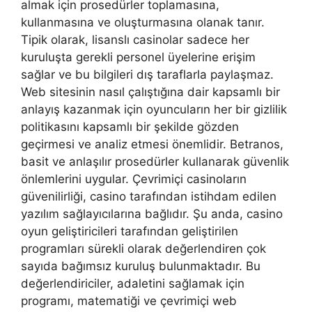
almak için prosedürler toplamasına,
kullanmasına ve oluşturmasına olanak tanır.
Tipik olarak, lisanslı casinolar sadece her
kuruluşta gerekli personel üyelerine erişim
sağlar ve bu bilgileri dış taraflarla paylaşmaz.
Web sitesinin nasıl çalıştığına dair kapsamlı bir
anlayış kazanmak için oyuncuların her bir gizlilik
politikasını kapsamlı bir şekilde gözden
geçirmesi ve analiz etmesi önemlidir. Betranos,
basit ve anlaşılır prosedürler kullanarak güvenlik
önlemlerini uygular. Çevrimiçi casinoların
güvenilirliği, casino tarafından istihdam edilen
yazılım sağlayıcılarına bağlıdır. Şu anda, casino
oyun geliştiricileri tarafından geliştirilen
programları sürekli olarak değerlendiren çok
sayıda bağımsız kuruluş bulunmaktadır. Bu
değerlendiriciler, adaletini sağlamak için
programı, matematiği ve çevrimiçi web