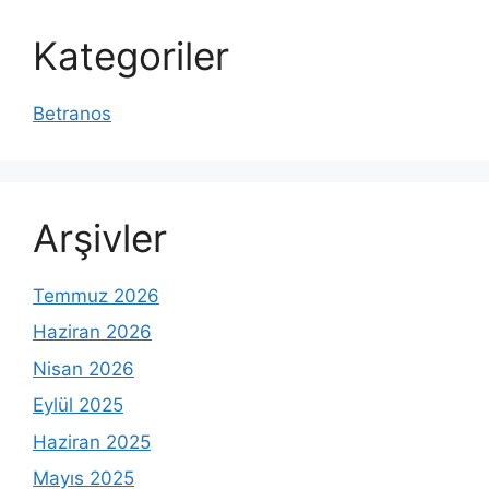
Kategoriler
Betranos
Arşivler
Temmuz 2026
Haziran 2026
Nisan 2026
Eylül 2025
Haziran 2025
Mayıs 2025