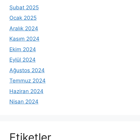
Şubat 2025
Ocak 2025
Aralık 2024
Kasım 2024
Ekim 2024
Eylül 2024
Ağustos 2024
Temmuz 2024
Haziran 2024
Nisan 2024
Etiketler