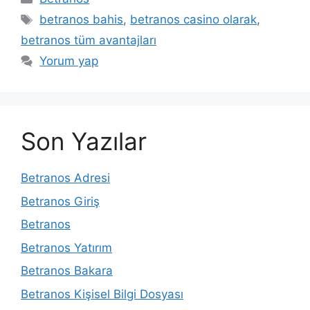
Etiketler
betranos bahis
,
betranos casino olarak
,
betranos tüm avantajları
Yorum yap
Son Yazılar
Betranos Adresi
Betranos Giriş
Betranos
Betranos Yatırım
Betranos Bakara
Betranos Kişisel Bilgi Dosyası