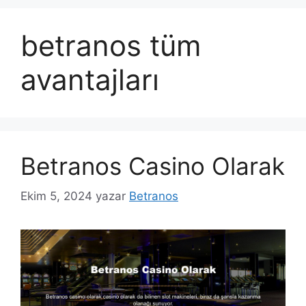
betranos tüm
avantajları
Betranos Casino Olarak
Ekim 5, 2024
yazar
Betranos