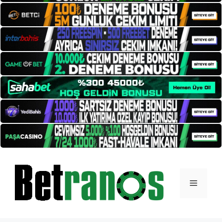
İçeriğe
atla
Menü