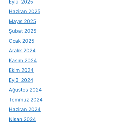
Eylül 2025
Haziran 2025
Mayıs 2025
Şubat 2025
Ocak 2025
Aralık 2024
Kasım 2024
Ekim 2024
Eylül 2024
Ağustos 2024
Temmuz 2024
Haziran 2024
Nisan 2024