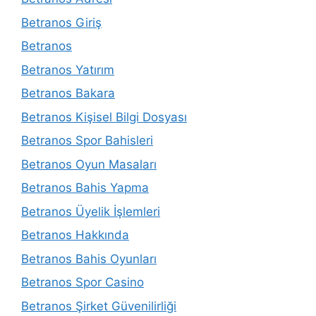
Betranos Giriş
Betranos
Betranos Yatırım
Betranos Bakara
Betranos Kişisel Bilgi Dosyası
Betranos Spor Bahisleri
Betranos Oyun Masaları
Betranos Bahis Yapma
Betranos Üyelik İşlemleri
Betranos Hakkında
Betranos Bahis Oyunları
Betranos Spor Casino
Betranos Şirket Güvenilirliği