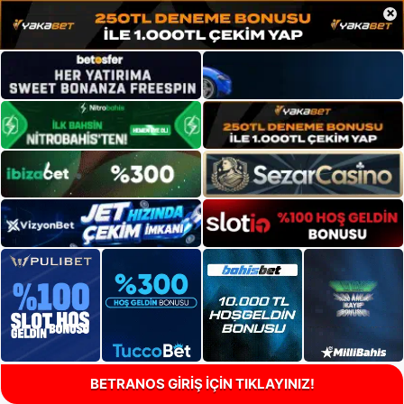
×
BETRANOS GİRİŞ İÇİN TIKLAYINIZ!