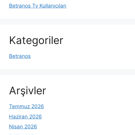
Betranos Tv Kullanıcıları
Kategoriler
Betranos
Arşivler
Temmuz 2026
Haziran 2026
Nisan 2026