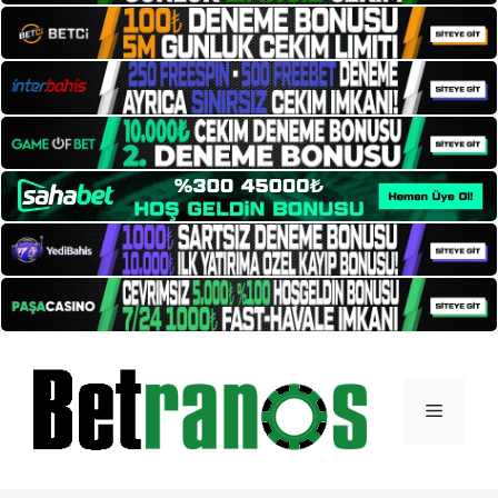
İçeriğe
atla
Menü