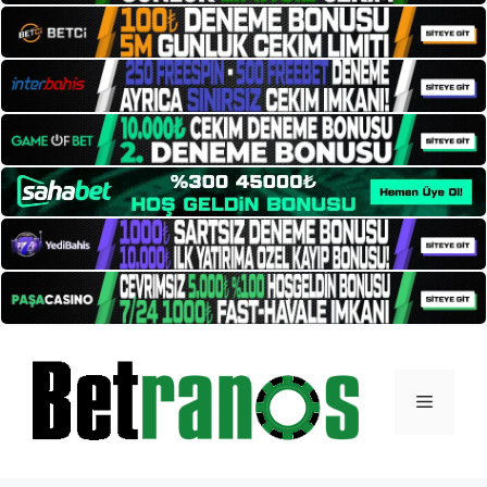
İçeriğe
atla
Menü