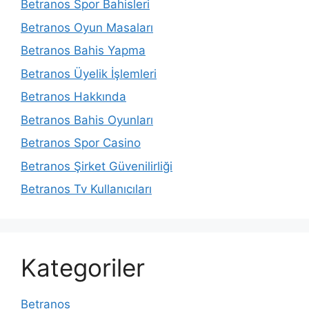
Betranos Spor Bahisleri
Betranos Oyun Masaları
Betranos Bahis Yapma
Betranos Üyelik İşlemleri
Betranos Hakkında
Betranos Bahis Oyunları
Betranos Spor Casino
Betranos Şirket Güvenilirliği
Betranos Tv Kullanıcıları
Kategoriler
Betranos