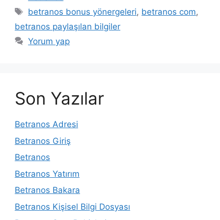
Etiketler
betranos bonus yönergeleri
,
betranos com
,
betranos paylaşılan bilgiler
Yorum yap
Son Yazılar
Betranos Adresi
Betranos Giriş
Betranos
Betranos Yatırım
Betranos Bakara
Betranos Kişisel Bilgi Dosyası