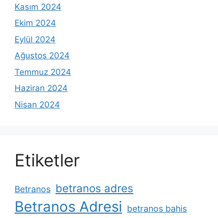
Kasım 2024
Ekim 2024
Eylül 2024
Ağustos 2024
Temmuz 2024
Haziran 2024
Nisan 2024
Etiketler
betranos adres
Betranos
Betranos Adresi
betranos bahis