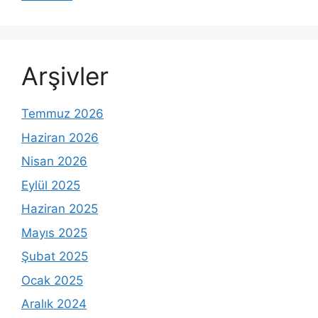
Arşivler
Temmuz 2026
Haziran 2026
Nisan 2026
Eylül 2025
Haziran 2025
Mayıs 2025
Şubat 2025
Ocak 2025
Aralık 2024