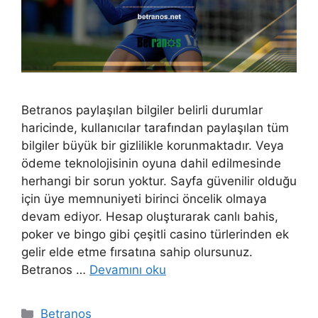
Betranos paylaşılan bilgiler belirli durumlar
haricinde, kullanıcılar tarafından paylaşılan tüm
bilgiler büyük bir gizlilikle korunmaktadır. Veya
ödeme teknolojisinin oyuna dahil edilmesinde
herhangi bir sorun yoktur. Sayfa güvenilir olduğu
için üye memnuniyeti birinci öncelik olmaya
devam ediyor. Hesap oluşturarak canlı bahis,
poker ve bingo gibi çeşitli casino türlerinden ek
gelir elde etme fırsatına sahip olursunuz.
Betranos …
Devamını oku
Kategoriler
Betranos