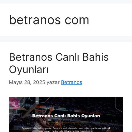
betranos com
Betranos Canlı Bahis
Oyunları
Mayıs 28, 2025
yazar
Betranos