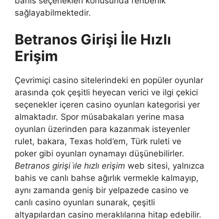
bahis seçenekleri konusunda rehberlik
sağlayabilmektedir.
Betranos Girişi İle Hızlı
Erişim
Çevrimiçi casino sitelerindeki en popüler oyunlar
arasında çok çeşitli heyecan verici ve ilgi çekici
seçenekler içeren casino oyunları kategorisi yer
almaktadır. Spor müsabakaları yerine masa
oyunları üzerinden para kazanmak isteyenler
rulet, bakara, Texas hold’em, Türk ruleti ve
poker gibi oyunları oynamayı düşünebilirler.
Betranos girişi i̇le hızlı erişim
web sitesi, yalnızca
bahis ve canlı bahse ağırlık vermekle kalmayıp,
aynı zamanda geniş bir yelpazede casino ve
canlı casino oyunları sunarak, çeşitli
altyapılardan casino meraklılarına hitap edebilir.