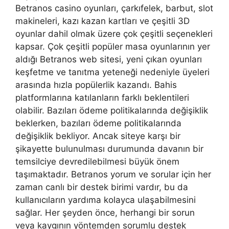
Betranos casino oyunları, çarkıfelek, barbut, slot
makineleri, kazı kazan kartları ve çeşitli 3D
oyunlar dahil olmak üzere çok çeşitli seçenekleri
kapsar. Çok çeşitli popüler masa oyunlarının yer
aldığı Betranos web sitesi, yeni çıkan oyunları
keşfetme ve tanıtma yeteneği nedeniyle üyeleri
arasında hızla popülerlik kazandı. Bahis
platformlarına katılanların farklı beklentileri
olabilir. Bazıları ödeme politikalarında değişiklik
beklerken, bazıları ödeme politikalarında
değişiklik bekliyor. Ancak siteye karşı bir
şikayette bulunulması durumunda davanın bir
temsilciye devredilebilmesi büyük önem
taşımaktadır. Betranos yorum ve sorular için her
zaman canlı bir destek birimi vardır, bu da
kullanıcıların yardıma kolayca ulaşabilmesini
sağlar. Her şeyden önce, herhangi bir sorun
veya kaygının yöntemden sorumlu destek