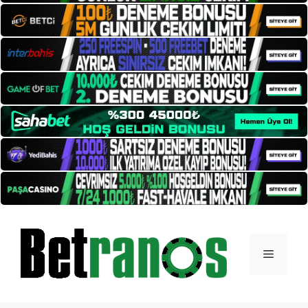
İçeriğe
atla
Menü