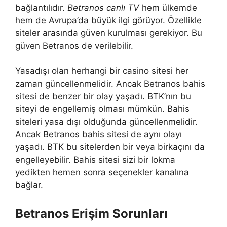
bağlantılıdır.
Betranos canlı TV
hem ülkemde
hem de Avrupa’da büyük ilgi görüyor. Özellikle
siteler arasında güven kurulması gerekiyor. Bu
güven Betranos de verilebilir.
Yasadışı olan herhangi bir casino sitesi her
zaman güncellenmelidir. Ancak Betranos bahis
sitesi de benzer bir olay yaşadı. BTK’nın bu
siteyi de engellemiş olması mümkün. Bahis
siteleri yasa dışı olduğunda güncellenmelidir.
Ancak Betranos bahis sitesi de aynı olayı
yaşadı. BTK bu sitelerden bir veya birkaçını da
engelleyebilir. Bahis sitesi sizi bir lokma
yedikten hemen sonra seçenekler kanalına
bağlar.
Betranos Erişim Sorunları