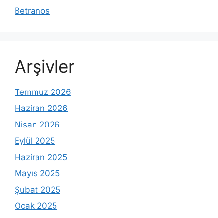
Betranos
Arşivler
Temmuz 2026
Haziran 2026
Nisan 2026
Eylül 2025
Haziran 2025
Mayıs 2025
Şubat 2025
Ocak 2025