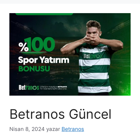
Betranos Güncel
Nisan 8, 2024
yazar
Betranos