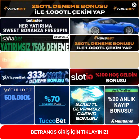
×
BETRANOS GİRİŞ İÇİN TIKLAYINIZ!