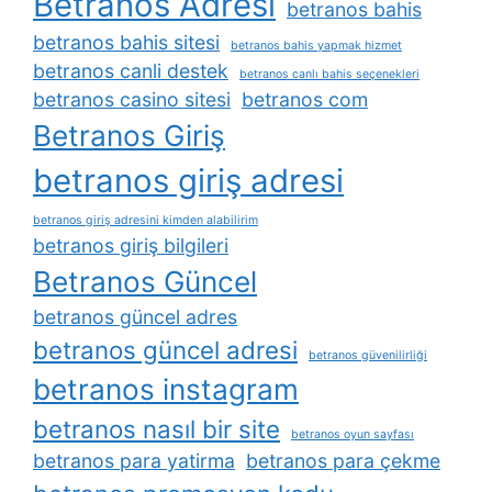
Betranos Adresi
betranos bahis
betranos bahis sitesi
betranos bahis yapmak hizmet
betranos canli destek
betranos canlı bahis seçenekleri
betranos casino sitesi
betranos com
Betranos Giriş
betranos giriş adresi
betranos giriş adresini kimden alabilirim
betranos giriş bilgileri
Betranos Güncel
betranos güncel adres
betranos güncel adresi
betranos güvenilirliği
betranos instagram
betranos nasıl bir site
betranos oyun sayfası
betranos para yatirma
betranos para çekme