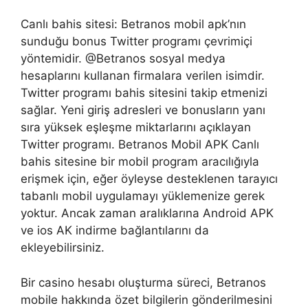
Canlı bahis sitesi: Betranos mobil apk’nın
sunduğu bonus Twitter programı çevrimiçi
yöntemidir. @Betranos sosyal medya
hesaplarını kullanan firmalara verilen isimdir.
Twitter programı bahis sitesini takip etmenizi
sağlar. Yeni giriş adresleri ve bonusların yanı
sıra yüksek eşleşme miktarlarını açıklayan
Twitter programı. Betranos Mobil APK Canlı
bahis sitesine bir mobil program aracılığıyla
erişmek için, eğer öyleyse desteklenen tarayıcı
tabanlı mobil uygulamayı yüklemenize gerek
yoktur. Ancak zaman aralıklarına Android APK
ve ios AK indirme bağlantılarını da
ekleyebilirsiniz.
Bir casino hesabı oluşturma süreci, Betranos
mobile hakkında özet bilgilerin gönderilmesini