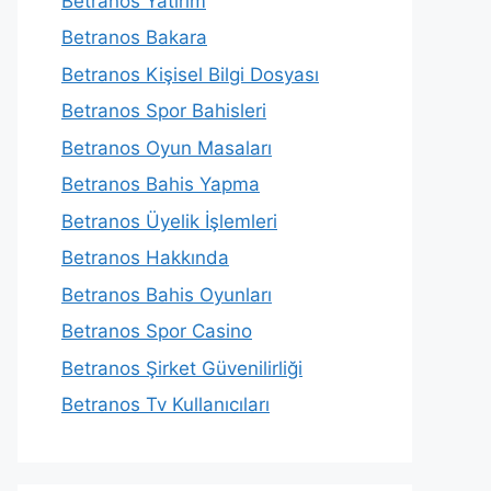
Betranos Yatırım
Betranos Bakara
Betranos Kişisel Bilgi Dosyası
Betranos Spor Bahisleri
Betranos Oyun Masaları
Betranos Bahis Yapma
Betranos Üyelik İşlemleri
Betranos Hakkında
Betranos Bahis Oyunları
Betranos Spor Casino
Betranos Şirket Güvenilirliği
Betranos Tv Kullanıcıları