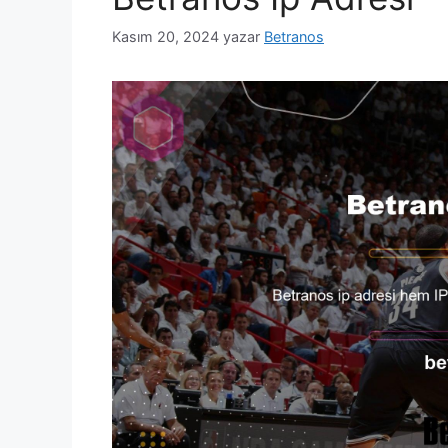
Kasım 20, 2024
yazar
Betranos