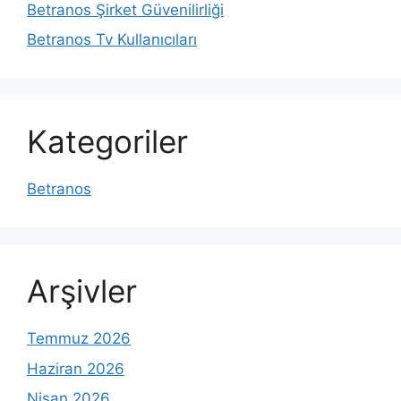
Betranos Şirket Güvenilirliği
Betranos Tv Kullanıcıları
Kategoriler
Betranos
Arşivler
Temmuz 2026
Haziran 2026
Nisan 2026