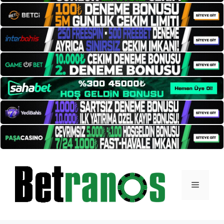
İçeriğe
atla
Menü