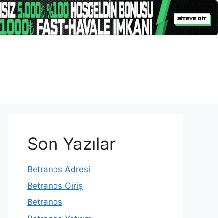
Son Yazılar
Betranos Adresi
Betranos Giriş
Betranos