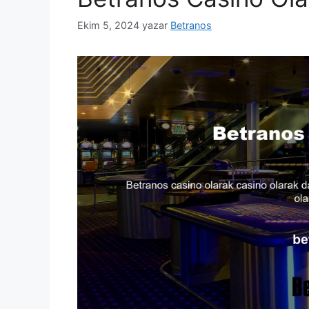
Ekim 5, 2024
yazar
Betranos